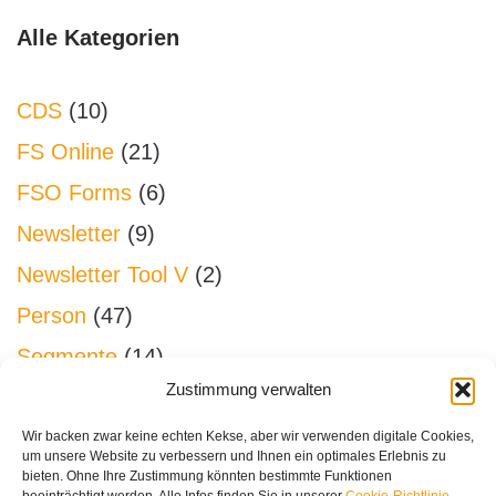
Alle Kategorien
CDS
(10)
FS Online
(21)
FSO Forms
(6)
Newsletter
(9)
Newsletter Tool V
(2)
Person
(47)
Segmente
(14)
Zustimmung verwalten
Sonstiges
(26)
Spenden
(45)
Wir backen zwar keine echten Kekse, aber wir verwenden digitale Cookies,
um unsere Website zu verbessern und Ihnen ein optimales Erlebnis zu
System
(27)
bieten. Ohne Ihre Zustimmung könnten bestimmte Funktionen