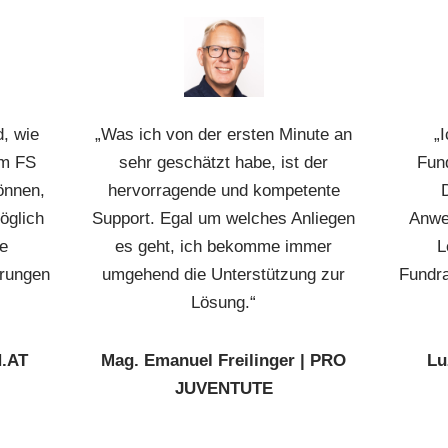
d, wie
„Was ich von der ersten Minute an
„
em FS
sehr geschätzt habe, ist der
Fund
können,
hervorragende und kompetente
öglich
Support. Egal um welches Anliegen
Anwe
le
es geht, ich bekomme immer
L
erungen
umgehend die Unterstützung zur
Fundra
Lösung.“
N.AT
Mag. Emanuel Freilinger | PRO
Lu
JUVENTUTE