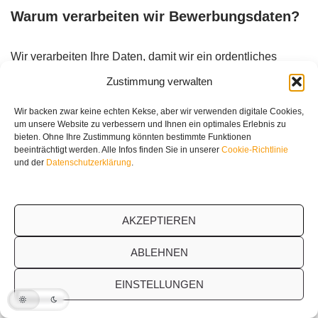
Warum verarbeiten wir Bewerbungsdaten?
Wir verarbeiten Ihre Daten, damit wir ein ordentliches
Auswahlverfahren in Bezug auf die ausgeschriebene
Zustimmung verwalten
Stelle betreiben können. Zusätzlich halten wir auch gerne
Wir backen zwar keine echten Kekse, aber wir verwenden digitale Cookies,
Ihre Bewerbungsunterlagen in unserem
um unsere Website zu verbessern und Ihnen ein optimales Erlebnis zu
Bewerbungsarchiv. Denn oft kommt es vor, dass für die
bieten. Ohne Ihre Zustimmung könnten bestimmte Funktionen
beeinträchtigt werden. Alle Infos finden Sie in unserer
Cookie-Richtlinie
ausgeschriebene Stellen eine Zusammenarbeit aus den
und der
Datenschutzerklärung
.
unterschiedlichsten Gründen nicht klappt, wir aber von
Ihnen und Ihrer Bewerbung beeindruckt sind und uns eine
zukünftige Zusammenarbeit sehr gut vorstellen können.
AKZEPTIEREN
Sofern Sie uns dafür Ihre Einwilligung geben, archivieren
wir Ihre Unterlagen, damit wir Sie für zukünftige Aufgaben
ABLEHNEN
in unserem Unternehmen leicht kontaktieren können.
EINSTELLUNGEN
Wir garantieren Ihnen, dass wir besonders behutsam mit