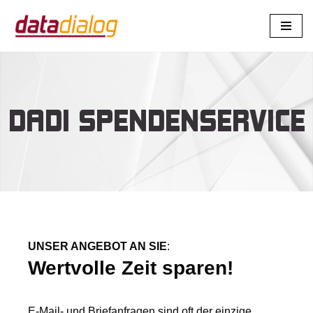
Zum
Inhalt
springen
DADI SPENDENSERVICE
UNSER ANGEBOT AN SIE
:
Wertvolle Zeit sparen!
E-Mail- und Briefanfragen sind oft der einzige