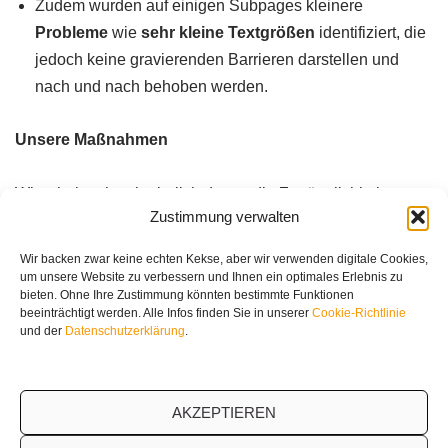
Zudem wurden auf einigen Subpages kleinere
Probleme
wie
sehr kleine Textgrößen
identifiziert, die
jedoch keine gravierenden Barrieren darstellen und
nach und nach behoben werden.
Unsere Maßnahmen
Wir arbeiten kontinuierlich daran, die Zugänglichkeit
Zustimmung verwalten
unserer Website weiter zu verbessern. Sollten Sie auf der
Website Schwierigkeiten haben oder auf Barrieren stoßen,
Wir backen zwar keine echten Kekse, aber wir verwenden digitale Cookies,
kontaktieren Sie uns bitte, damit wir eine Lösung finden
um unsere Website zu verbessern und Ihnen ein optimales Erlebnis zu
bieten. Ohne Ihre Zustimmung könnten bestimmte Funktionen
können.
beeinträchtigt werden. Alle Infos finden Sie in unserer
Cookie-Richtlinie
und der
Datenschutzerklärung
.
Kontakt
:
contact@datadialog.net
Stand der Erklärung
: 05.05.2025
AKZEPTIEREN