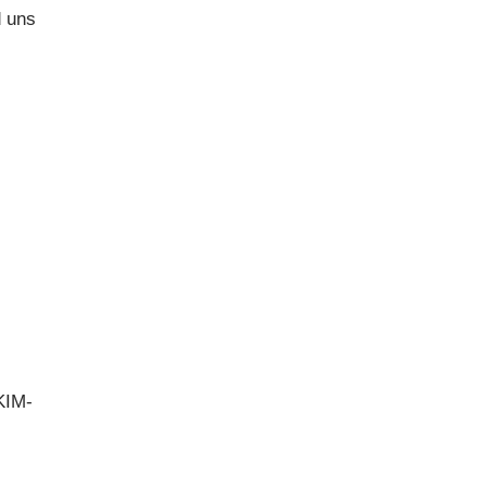
d uns
KIM-