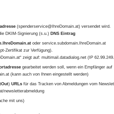
adresse
(spenderservice@IhreDomain.at) versendet wird.
die DKIM-Signierung (s.u.)
DNS Eintrag
e.IhreDomain.at
oder service.subdomain.IhreDomain.at
t-Zertifikat zur Verfügung).
eDomain.at“ zeigt auf: multimail.datadialog.net (IP 62.99.249
ortadresse
gearbeitet werden soll, wenn ein Empfänger auf
ain.at (kann auch von Ihnen eingestellt werden)
tOut
)
URLs
für das Tracken von Abmeldungen vom Newslett
.at/newsletterabmeldung
ache mit uns)