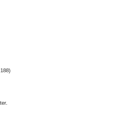
.188)
er.