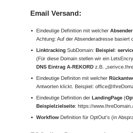
Email Versand:
Eindeutige Definition mit welcher
Absender
Achtung: Auf der Absenderadresse basiert 
Linktracking
SubDomain:
Beispiel
:
servic
(Für diese Domain stellen wir ein LetsEncryp
DNS Eintrag
A-REKORD
z.B. „serivce.Ihr
Eindeutige Definiton mit welcher
Rückantw
Antworten klickt. Beispiel: office@IhreDom
Eindeutige Definition der
LandingPage
(
Op
Beispielzielseite
: https://www.IhreDomain
Workflow
Definition für OptOut’s (in Abspr