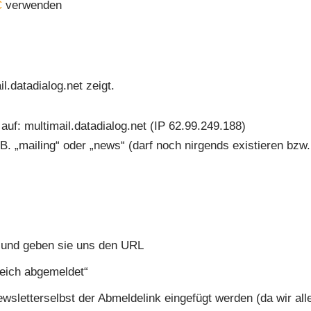
C
verwenden
l.datadialog.net zeigt.
auf: multimail.datadialog.net (IP 62.99.249.188)
. „mailing“ oder „news“ (darf noch nirgends existieren bzw.
in und geben sie uns den URL
greich abgemeldet“
sletterselbst der Abmeldelink eingefügt werden (da wir all