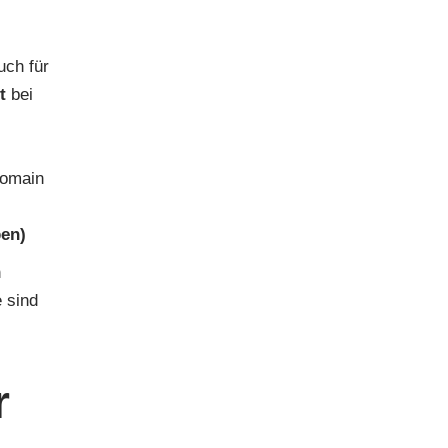
uch für
t
bei
domain
ben)
n
e sind
r