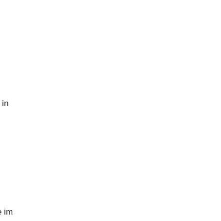
 in
e im