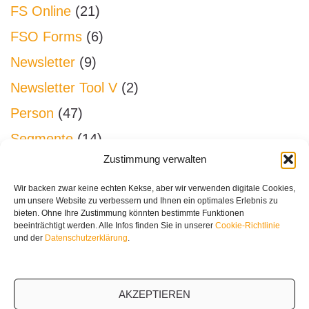
FS Online
(21)
FSO Forms
(6)
Newsletter
(9)
Newsletter Tool V
(2)
Person
(47)
Segmente
(14)
Zustimmung verwalten
Sonstiges
(26)
Spenden
(45)
Wir backen zwar keine echten Kekse, aber wir verwenden digitale Cookies,
um unsere Website zu verbessern und Ihnen ein optimales Erlebnis zu
System
(27)
bieten. Ohne Ihre Zustimmung könnten bestimmte Funktionen
beeinträchtigt werden. Alle Infos finden Sie in unserer
Cookie-Richtlinie
Workflow
(2)
und der
Datenschutzerklärung
.
AKZEPTIEREN