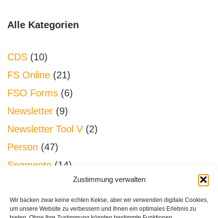
Alle Kategorien
CDS
(10)
FS Online
(21)
FSO Forms
(6)
Newsletter
(9)
Newsletter Tool V
(2)
Person
(47)
Segmente
(14)
Zustimmung verwalten
Sonstiges
(26)
Spenden
(45)
Wir backen zwar keine echten Kekse, aber wir verwenden digitale Cookies,
um unsere Website zu verbessern und Ihnen ein optimales Erlebnis zu
bieten. Ohne Ihre Zustimmung könnten bestimmte Funktionen